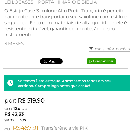
LEILOCASES |
PORTA HINÁRIO E BÍBLIA
O Estojo Case Saxofone Alto Preto Trançado é perfeito
para proteger e transportar o seu saxofone com estilo e
segurança. Feito com materiais de alta qualidade, ele é
resistente e durável, garantindo a proteção do seu
instrumento.
3 MESES
mais informações
Compartilhar
1
Só temos
em estoque. Adicionamos todos em seu
carrinho. Compre logo antes que acabe!
por: R$
519,90
em
12x
de
R$
43,33
sem juros
R$467,91
Transferência via PIX
ou