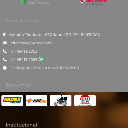
Atendimento
Avenida Tiradentes 660 Jaboti BR-PR - 84930000
jeftecesar@yahoo.com
(41) 98413-2053
(41) 98413-2053
De Segunda à Sexta das 8:00 às 18:00
Enviamos
Institucional