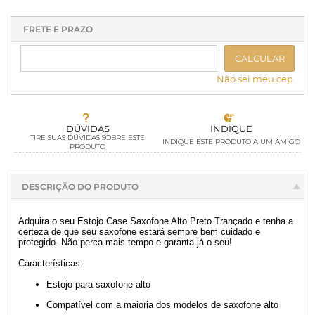
1x sem juros de R$ 519,90
.
.
.
.
.
.
.
.
.
.
.
FRETE E PRAZO
CALCULAR
Não sei meu cep
DÚVIDAS
INDIQUE
TIRE SUAS DÚVIDAS SOBRE ESTE
INDIQUE ESTE PRODUTO A UM AMIGO
PRODUTO
DESCRIÇÃO DO PRODUTO
Adquira o seu Estojo Case Saxofone Alto Preto Trançado e tenha a
certeza de que seu saxofone estará sempre bem cuidado e
protegido. Não perca mais tempo e garanta já o seu!
Características:
Estojo para saxofone alto
Compatível com a maioria dos modelos de saxofone alto