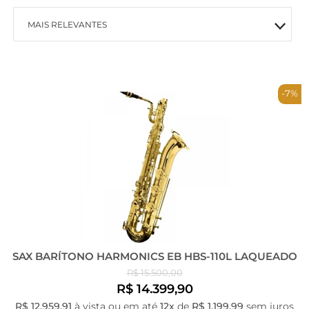
MAIS RELEVANTES
MAIS VENDIDOS
-7%
MENOR PREÇO
MAIOR PREÇO
A - Z
SAX BARÍTONO HARMONICS EB HBS-110L LAQUEADO
R$ 15.500,00
R$ 14.399,90
R$ 12.959,91
à vista ou em até
12x
de
R$ 1.199,99
sem juros