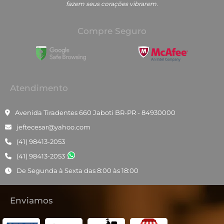
fazem seus corações vibrarem.
Compre Seguro
Atendimento
Avenida Tiradentes 660 Jaboti BR-PR - 84930000
jeftecesar@yahoo.com
(41) 98413-2053
(41) 98413-2053
De Segunda à Sexta das 8:00 às 18:00
Enviamos