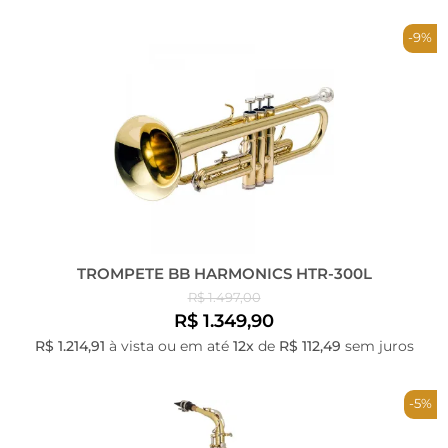
-9%
TROMPETE BB HARMONICS HTR-300L
R$ 1.497,00
R$ 1.349,90
R$ 1.214,91
à vista ou em até
12x
de
R$ 112,49
sem juros
-5%