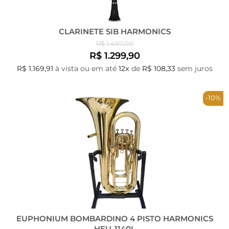
CLARINETE SIB HARMONICS
R$ 1.497,00
R$ 1.299,90
R$ 1.169,91
à vista ou em até
12x
de
R$ 108,33
sem juros
-10%
EUPHONIUM BOMBARDINO 4 PISTO HARMONICS
HEU-1140L