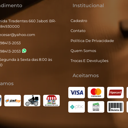
ndimento
Institucional
Cadastro
ida Tiradentes 660 Jaboti BR-
- 84930000
Contato
tecesar@yahoo.com
Política De Privacidade
) 98413-2053
Quem Somos
) 98413-2053
Segunda à Sexta das 8:00 às
Trocas E Devoluções
00
Aceitamos
iamos