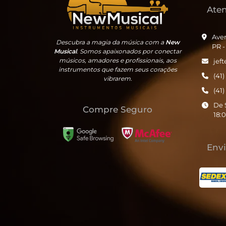
Ate
Aven
Descubra a magia da música com a
New
PR 
Musical
. Somos apaixonados por conectar
músicos, amadores e profissionais, aos
jef
instrumentos que fazem seus corações
(41
vibrarem.
(41
De 
Compre Seguro
18:
Env