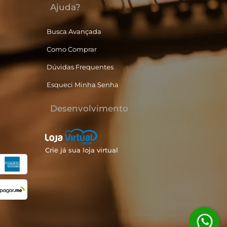
Ajuda?
Busca Avançada
Como Comprar
Dúvidas Frequentes
Esqueci Minha Senha
Desenvolvimento
Crie já sua loja virtual