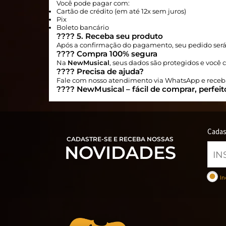
Você pode pagar com:
Cartão de crédito (em até 12x sem juros)
Pix
Boleto bancário
????
5. Receba seu produto
Após a confirmação do pagamento, seu pedido será 
????
Compra 100% segura
Na
NewMusical
, seus dados são protegidos e você
????
Precisa de ajuda?
Fale com nosso atendimento via WhatsApp e receba 
????
NewMusical – fácil de comprar, perfeito
Cadas
CADASTRE-SE E RECEBA NOSSAS
NOVIDADES
In