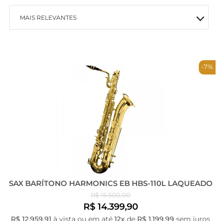
MAIS RELEVANTES
MAIS VENDIDOS
-7%
MENOR PREÇO
MAIOR PREÇO
A - Z
SAX BARÍTONO HARMONICS EB HBS-110L LAQUEADO
R$ 15.500,00
R$ 14.399,90
R$ 12.959,91
à vista ou em até
12x
de
R$ 1.199,99
sem juros