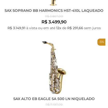
SAX SOPRANO BB HARMONICS HST-410L LAQUEADO
R$ 3.867,00
R$ 3.499,90
R$ 3.149,91
à vista ou em até
12x
de
R$ 291,66
sem juros
-5%
SAX ALTO EB EAGLE SA 500 LN NIQUELADO
R$ 7.197,00