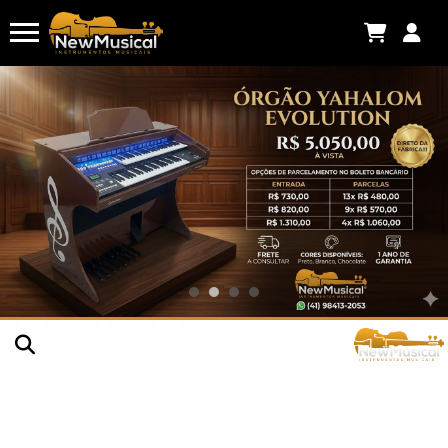
Thiago .
acabou de comprar!
VIOLINO 4/4 ROLIM JA MASTER IMPORTADO
ENVELHECIDO MANCHADO
Há algumas horas