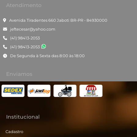
Atendimento
Avenida Tiradentes 660 Jaboti BR-PR - 84930000
jeftecesar@yahoo.com
(41) 98413-2053
(41) 98413-2053
De Segunda à Sexta das 8:00 às 18:00
Enviamos
Institucional
Cadastro