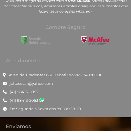
Descubra a magia da música com a
New Musical
. Somos apaixonados
por conectar músicos, amadores e profissionais, aos instrumentos que
fazem seus corações vibrarem.
Compre Seguro
Atendimento
Avenida Tiradentes 660 Jaboti BR-PR - 84930000
jeftecesar@yahoo.com
(41) 98413-2053
(41) 98413-2053
De Segunda à Sexta das 8:00 às 18:00
Enviamos