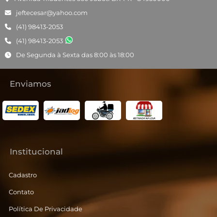
jeftecesar@yahoo.com
(41) 98413-2053
(41) 98413-2053
De Segunda à Sexta das 8:00 às 18:00
Enviamos
Institucional
Cadastro
Contato
Política De Privacidade