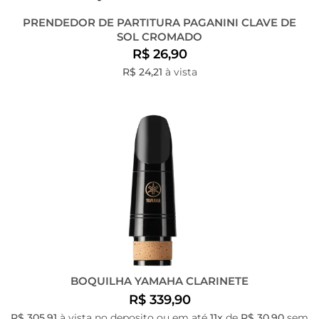
PRENDEDOR DE PARTITURA PAGANINI CLAVE DE
SOL CROMADO
R$ 26,90
R$ 24,21
à vista
BOQUILHA YAMAHA CLARINETE
R$ 339,90
R$ 305,91
à vista no deposito ou em até
11x
de
R$ 30,90
sem