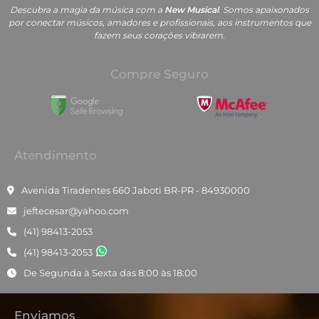
Descubra a magia da música com a
New Musical
. Somos apaixonados
por conectar músicos, amadores e profissionais, aos instrumentos que
fazem seus corações vibrarem.
Compre Seguro
Atendimento
Avenida Tiradentes 660 Jaboti BR-PR - 84930000
jeftecesar@yahoo.com
(41) 98413-2053
(41) 98413-2053
De Segunda à Sexta das 8:00 às 18:00
Enviamos