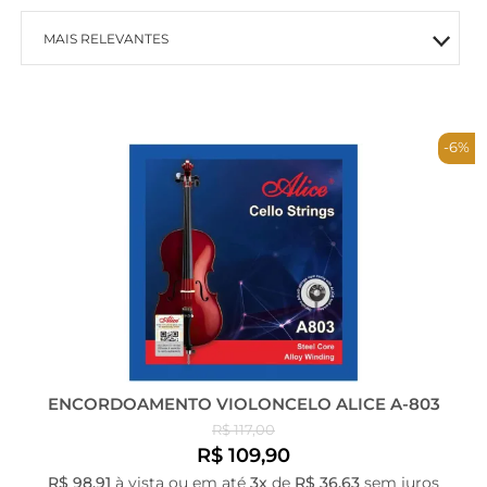
MAIS RELEVANTES
MAIS VENDIDOS
-6%
MENOR PREÇO
MAIOR PREÇO
A - Z
ENCORDOAMENTO VIOLONCELO ALICE A-803
R$ 117,00
R$ 109,90
R$ 98,91
à vista ou em até
3x
de
R$ 36,63
sem juros