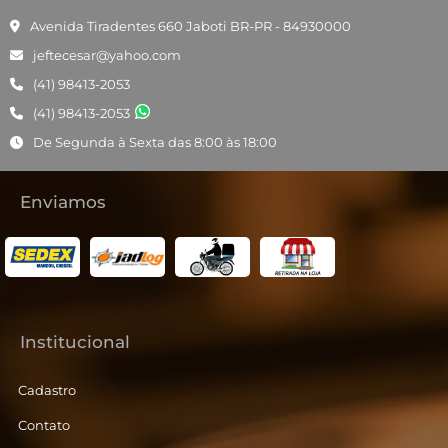
Avenida Tiradentes 660 Jaboti BR-PR - 84930000
jeftecesar@yahoo.com
(41) 98413-2053
(41) 98413-2053
De Segunda à Sexta das 8:00 às 18:00
Enviamos
Institucional
Cadastro
Contato