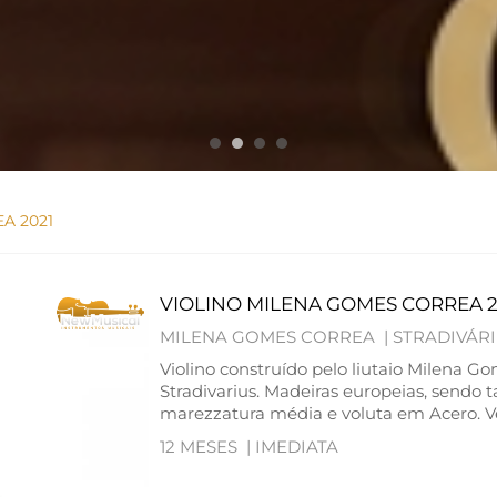
A 2021
VIOLINO MILENA GOMES CORREA 2
MILENA GOMES CORREA |
STRADIVÁR
Violino construído pelo liutaio Milena G
Stradivarius. Madeiras europeias, send
marezzatura média e voluta em Acero. Ver
12 MESES |
IMEDIATA