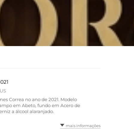
021
IUS
omes Correa no ano de 2021. Modelo
o tampo em Abeto, fundo em Acero de
niz a álcool alaranjado.
mais informações