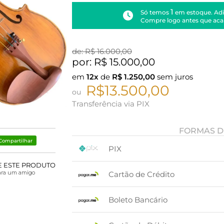
1
Só temos
em estoque. Adi
Compre logo antes que aca
de: R$
16.000,00
por: R$
15.000,00
em
12x
de
R$
1.250,00
sem juros
R$13.500,00
ou
Transferência via PIX
FORMAS D
Compartilhar
PIX
E ESTE PRODUTO
1x sem juros de R$ 13.500,00
.
.
.
.
ara um amigo
Cartão de Crédito
.
.
1x sem juros de R$ 15.000,00
Boleto Bancário
2x sem juros de R$ 7.500,00
3x sem juros de R$ 5.000,00
x sem juros de R$ 0,00
.
.
.
.