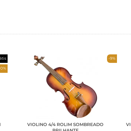
átis
-9%
10%
1
VIOLINO 4/4 ROLIM SOMBREADO
V
BRILHANTE