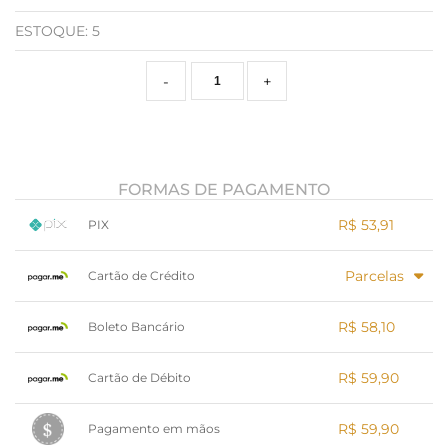
ESTOQUE:
5
-
+
FORMAS DE PAGAMENTO
R$ 53,91
PIX
1x sem juros de R$ 53,91
.
.
.
.
Parcelas
.
Cartão de Crédito
.
.
.
.
.
.
1x sem juros de R$ 59,90
.
.
.
.
R$ 58,10
.
Boleto Bancário
.
.
.
.
.
.
x sem juros de R$ 0,00
.
.
.
.
R$ 59,90
.
Cartão de Débito
.
.
.
.
.
.
x sem juros de R$ 0,00
.
.
.
.
R$ 59,90
.
Pagamento em mãos
.
.
.
.
.
.