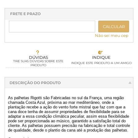
1x sem juros de R$ 59,90
.
.
.
.
.
.
.
.
.
.
.
FRETE E PRAZO
CALCULAR
Não sei meu cep
DÚVIDAS
INDIQUE
TIRE SUAS DÚVIDAS SOBRE ESTE
INDIQUE ESTE PRODUTO A UM AMIGO
PRODUTO
DESCRIÇÃO DO PRODUTO
As palhetas Rigotti são Fabricadas no sul da França, uma região
chamada Costa Azul, próxima ao mar mediterrâneo, onde a
plantação recebe a ação do vento forte mistral que faz com que a
cana doce tenha de assumir propriedades de flexibilidade para se
adaptar a essa condição climática peculiar, assim essa flexibilidade
pode ser proporcionada ao músico, garantido a satisfação total do
cliente. As palhetas possuem precisão na fabricação e total controle
de qualidade, desde o plantio da cana até a produção das palhetas.