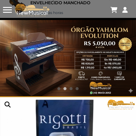
Thiago .
acabou de comprar!
VIOLINO 4/4 ROLIM JA MASTER IMPORTADO
ENVELHECIDO MANCHADO
Há algumas horas