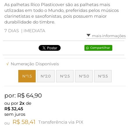
As palhetas Rico Plasticover são as palhetas mais
utlizadas em todo o Mundo, preferidas pelos músicos
clarinetistas e saxofonistas, pois possuem maior
durabilidade do timbre.
7 DIAS |
IMEDIATA
mais informações
Compartilhar
√
Numeração Disponíveis
N°1.5
N°2.0
N°2.5
N°3.0
N°3.5
por: R$
64,90
ou por
2x
de
R$
32,45
sem juros
R$ 58,41
Transferência via PIX
ou