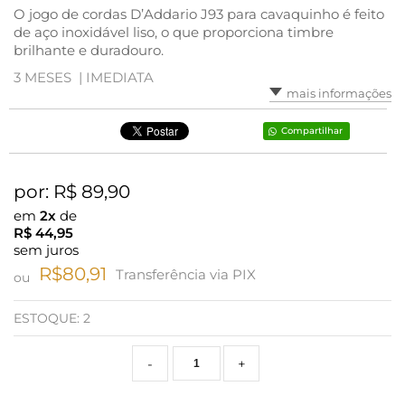
O jogo de cordas D’Addario J93 para cavaquinho é feito
de aço inoxidável liso, o que proporciona timbre
brilhante e duradouro.
3 MESES |
IMEDIATA
mais informações
Compartilhar
por: R$
89,90
em
2x
de
R$
44,95
sem juros
R$80,91
Transferência via PIX
ou
ESTOQUE:
2
-
+