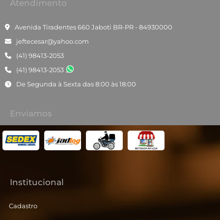
Atendimento
Avenida Tiradentes 660 Jaboti BR-PR - 84930000
jeftecesar@yahoo.com
(41) 98413-2053
(41) 98413-2053
De Segunda à Sexta das 8:00 às 18:00
Enviamos
Institucional
Cadastro