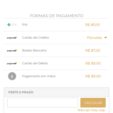
FORMAS DE PAGAMENTO
R$ 80,91
PIX
1x sem juros de R$ 80,91
.
.
.
.
Parcelas
.
Cartão de Crédito
.
.
.
.
.
.
1x sem juros de R$ 89,90
.
.
.
.
R$ 87,20
.
Boleto Bancário
2x sem juros de R$ 44,95
.
.
.
.
.
x sem juros de R$ 0,00
.
.
.
.
R$ 89,90
.
Cartão de Débito
.
.
.
.
.
.
x sem juros de R$ 0,00
.
.
.
.
R$ 89,90
.
Pagamento em mãos
.
.
.
.
.
.
1x sem juros de R$ 89,90
.
.
.
.
.
.
.
.
.
.
.
FRETE E PRAZO
CALCULAR
Não sei meu cep