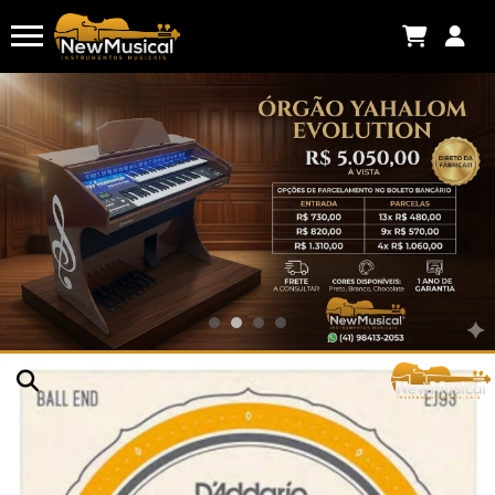
Antonio G.
acabou de comprar!
CORREIA LUXO SAXOFONE ALTO -
SOPRANO - TENOR PRETA
Há algumas horas