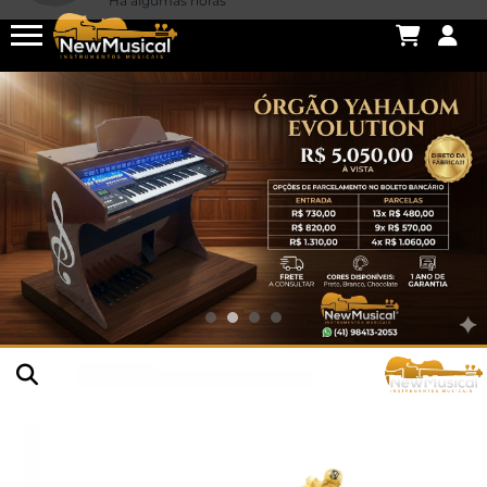
Thiago .
acabou de comprar!
VIOLINO 4/4 ROLIM JA MASTER IMPORTADO
ENVELHECIDO MANCHADO
Há algumas horas