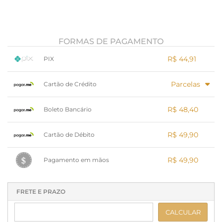
FORMAS DE PAGAMENTO
R$ 44,91
PIX
1x sem juros de R$ 44,91
.
.
.
.
Parcelas
.
Cartão de Crédito
.
.
.
.
.
.
1x sem juros de R$ 49,90
.
.
.
.
R$ 48,40
.
Boleto Bancário
.
.
.
.
.
.
x sem juros de R$ 0,00
.
.
.
.
R$ 49,90
.
Cartão de Débito
.
.
.
.
.
.
x sem juros de R$ 0,00
.
.
.
.
R$ 49,90
.
Pagamento em mãos
.
.
.
.
.
.
1x sem juros de R$ 49,90
.
.
.
.
.
.
.
.
.
.
.
FRETE E PRAZO
CALCULAR