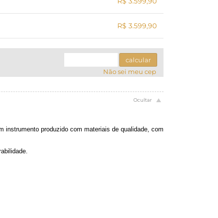
8x sem juros de R$ 449,99
12x sem juros de R$ 299,99
R$ 3.599,90
.
.
.
.
.
R$ 3.599,90
.
.
.
.
.
.
calcular
Não sei meu cep
 instrumento produzido com materiais de qualidade, com
abilidade.