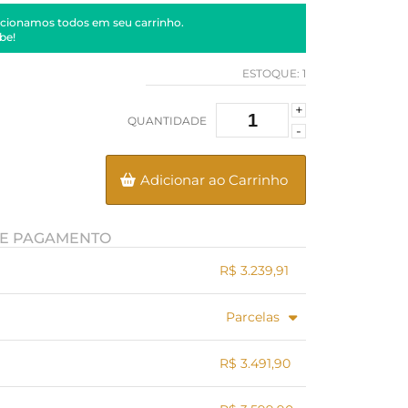
cionamos todos em seu carrinho.
be!
ESTOQUE:
1
+
QUANTIDADE
-
Adicionar ao Carrinho
E PAGAMENTO
R$ 3.239,91
.
.
.
.
Parcelas
.
5x sem juros de R$ 719,98
9x sem juros de R$ 399,99
R$ 3.491,90
6x sem juros de R$ 599,98
10x sem juros de R$ 359,99
7x sem juros de R$ 514,27
11x sem juros de R$ 327,26
.
.
.
.