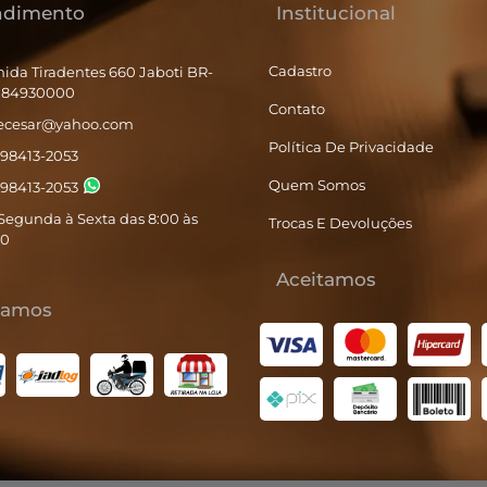
ndimento
Institucional
Cadastro
ida Tiradentes 660 Jaboti BR-
- 84930000
Contato
tecesar@yahoo.com
Política De Privacidade
) 98413-2053
Quem Somos
) 98413-2053
Segunda à Sexta das 8:00 às
Trocas E Devoluções
00
Aceitamos
iamos