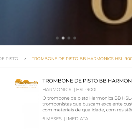
E PISTO
TROMBONE DE PISTO BB HARMONICS HSL-90
TROMBONE DE PISTO BB HARMONI
HARMONICS |
HSL-900L
O trombone de pisto Harmonics BB HSL-
trombonistas que buscam excelente cus
com materiais de qualidade, com resistên
6 MESES |
IMEDIATA