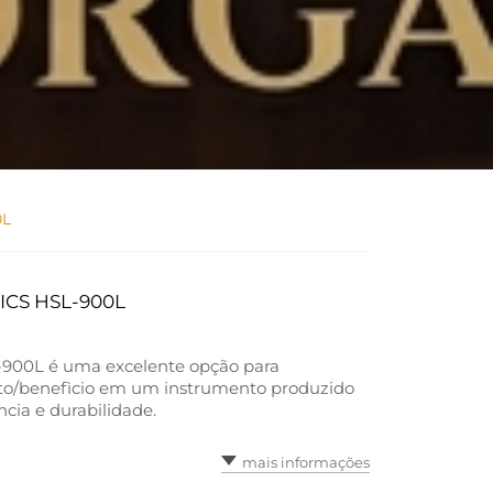
0L
CS HSL-900L
900L é uma excelente opção para
to/benefìcio em um instrumento produzido
cia e durabilidade.
mais informações