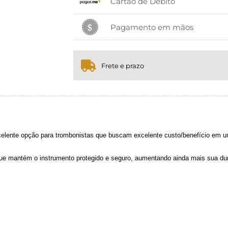
Cartão de Débito
4x sem juros de R$ 899,98
.
.
x sem juros de R$ 0,00
.
.
.
.
Pagamento em mãos
.
.
1x sem juros de R$ 3.599,90
.
.
.
.
.
.
Frete e prazo
ente opção para trombonistas que buscam excelente custo/benefício em um
ue mantém o instrumento protegido e seguro, aumentando ainda mais sua dur