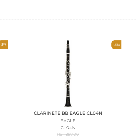
-3%
-5%
CLARINETE BB EAGLE CL04N
EAGLE
CL04N
R$ 1.897,00