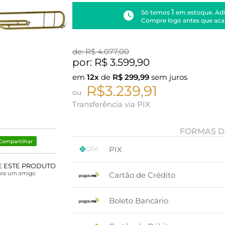
1
Só temos
em estoque. Adi
Compre logo antes que aca
de: R$
4.077,00
por: R$
3.599,90
em
12x
de
R$
299,99
sem juros
R$3.239,91
ou
Transferência via PIX
FORMAS D
Compartilhar
PIX
E ESTE PRODUTO
1x sem juros de R$ 3.239,91
.
.
.
.
ara um amigo
Cartão de Crédito
.
.
1x sem juros de R$ 3.599,90
Boleto Bancário
2x sem juros de R$ 1.799,95
3x sem juros de R$ 1.199,97
x sem juros de R$ 0,00
.
.
.
.