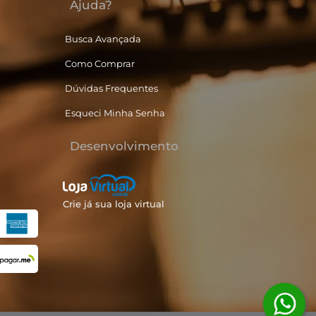
Ajuda?
Busca Avançada
Como Comprar
Dúvidas Frequentes
Esqueci Minha Senha
Desenvolvimento
Crie já sua loja virtual