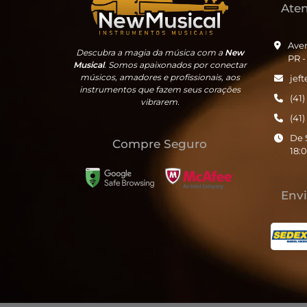
Ate
Aven
Descubra a magia da música com a
New
PR 
Musical
. Somos apaixonados por conectar
músicos, amadores e profissionais, aos
jef
instrumentos que fazem seus corações
(41
vibrarem.
(41
De 
Compre Seguro
18:
Env
Thiago .
acabou de comprar!
VIOLINO 4/4 ROLIM JA MASTER
IMPORTADO ENVELHECIDO
MANCHADO
Há algumas horas