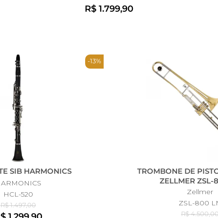
R$ 1.799,90
-13%
TE SIB HARMONICS
TROMBONE DE PIST
ZELLMER ZSL-8
HARMONICS
Zellmer
HCL-520
ZSL-800 L
R$ 1.497,00
R$ 4.500,0
$ 1.299,90