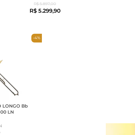
R$ 5.897,00
R$ 5.299,90
-4%
O LONGO Bb
00 LN
N
0