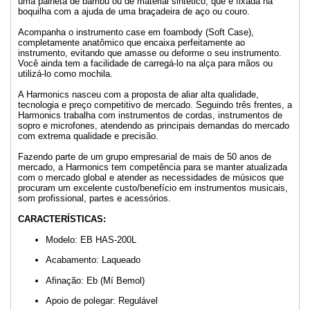
uma palheta de bambu ou de material sintético, que é fixada na
boquilha com a ajuda de uma braçadeira de aço ou couro.
Acompanha o instrumento case em foambody (Soft Case),
completamente anatômico que encaixa perfeitamente ao
instrumento, evitando que amasse ou deforme o seu instrumento.
Você ainda tem a facilidade de carregá-lo na alça para mãos ou
utilizá-lo como mochila.
A Harmonics nasceu com a proposta de aliar alta qualidade,
tecnologia e preço competitivo de mercado. Seguindo três frentes, a
Harmonics trabalha com instrumentos de cordas, instrumentos de
sopro e microfones, atendendo as principais demandas do mercado
com extrema qualidade e precisão.
Fazendo parte de um grupo empresarial de mais de 50 anos de
mercado, a Harmonics tem competência para se manter atualizada
com o mercado global e atender as necessidades de músicos que
procuram um excelente custo/benefício em instrumentos musicais,
som profissional, partes e acessórios.
CARACTERÍSTICAS:
Modelo: EB HAS-200L
Acabamento: Laqueado
Afinação: Eb (Mí Bemol)
Apoio de polegar: Regulável