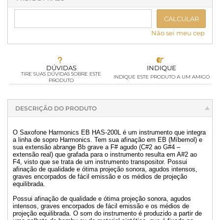
CALCULAR
Não sei meu cep
DÚVIDAS
INDIQUE
TIRE SUAS DÚVIDAS SOBRE ESTE
INDIQUE ESTE PRODUTO A UM AMIGO
PRODUTO
DESCRIÇÃO DO PRODUTO
O Saxofone Harmonics EB HAS-200L é um instrumento que integra
a linha de sopro Harmonics. Tem sua afinação em EB (Míbemol) e
sua extensão abrange Bb grave a F# agudo (C#2 ao G#4 –
extensão real) que grafada para o instrumento resulta em A#2 ao
F4, visto que se trata de um instrumento transpositor. Possui
afinação de qualidade e ótima projeção sonora, agudos intensos,
graves encorpados de fácil emissão e os médios de projeção
equilibrada.
Possui afinação de qualidade e ótima projeção sonora, agudos
intensos, graves encorpados de fácil emissão e os médios de
projeção equilibrada. O som do instrumento é produzido a partir de