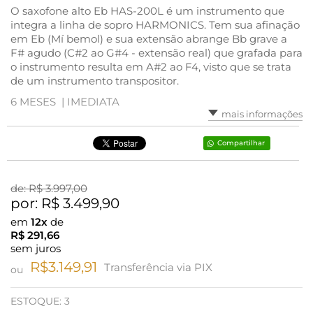
O saxofone alto Eb HAS-200L é um instrumento que
integra a linha de sopro HARMONICS. Tem sua afinação
em Eb (Mí bemol) e sua extensão abrange Bb grave a
F# agudo (C#2 ao G#4 - extensão real) que grafada para
o instrumento resulta em A#2 ao F4, visto que se trata
de um instrumento transpositor.
6 MESES |
IMEDIATA
mais informações
Compartilhar
de: R$
3.997,00
por: R$
3.499,90
em
12x
de
R$
291,66
sem juros
R$3.149,91
Transferência via PIX
ou
ESTOQUE:
3