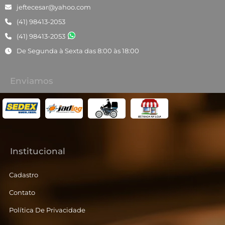
jeftecesar@yahoo.com
(41) 98413-2053
(41) 98413-2053
De Segunda à Sexta das 8:00 às 18:00
Enviamos
Institucional
Cadastro
Contato
Política De Privacidade